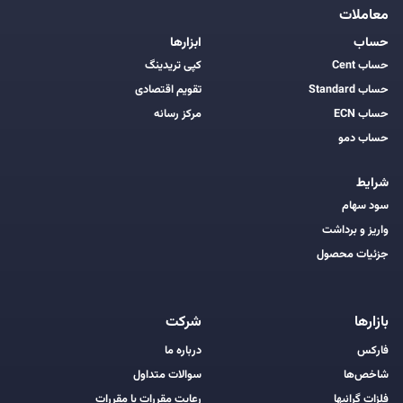
معاملات
حساب
ابزارها
حساب Cent
کپی تریدینگ
حساب Standard
تقویم اقتصادی
حساب ECN
مرکز رسانه
حساب دمو
شرایط
سود سهام
واریز و برداشت
جزئیات محصول
بازارها
شرکت
فارکس
درباره ما
شاخص‌ها
سوالات متداول
فلزات گرانبها
رعایت مقررات با مقررات