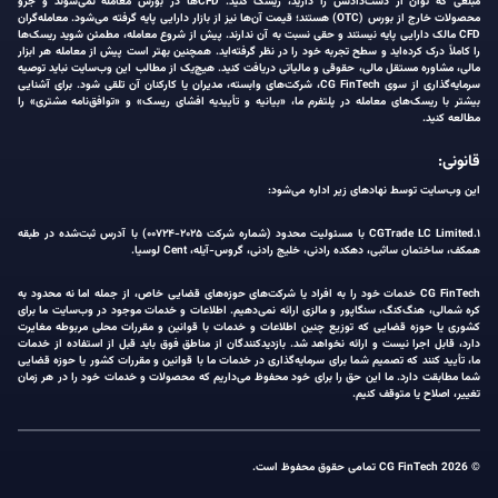
مبلغی که توان از دست‌دادنش را دارید، ریسک کنید. CFDها در بورس معامله نمی‌شوند و جزو
محصولات خارج از بورس (OTC) هستند؛ قیمت آن‌ها نیز از بازار دارایی پایه گرفته می‌شود. معامله‌گران
CFD مالک دارایی پایه نیستند و حقی نسبت به آن ندارند. پیش از شروع معامله، مطمئن شوید ریسک‌ها
را کاملاً درک کرده‌اید و سطح تجربه خود را در نظر گرفته‌اید. همچنین بهتر است پیش از معامله هر ابزار
مالی، مشاوره مستقل مالی، حقوقی و مالیاتی دریافت کنید. هیچ‌یک از مطالب این وب‌سایت نباید توصیه
سرمایه‌گذاری از سوی CG FinTech، شرکت‌های وابسته، مدیران یا کارکنان آن تلقی شود. برای آشنایی
بیشتر با ریسک‌های معامله در پلتفرم ما، «بیانیه و تأییدیه افشای ریسک» و «توافق‌نامه مشتری» را
مطالعه کنید.
قانونی:
این وب‌سایت توسط نهادهای زیر اداره می‌شود:
۱.CGTrade LC Limited با مسئولیت محدود (شماره شرکت ۲۰۲۵-۰۰۷۲۴) با آدرس ثبت‌شده در طبقه
همکف، ساختمان ساثبی، دهکده رادنی، خلیج رادنی، گروس-آیله، Cent لوسیا.
CG FinTech خدمات خود را به افراد یا شرکت‌های حوزه‌های قضایی خاص، از جمله اما نه محدود به
کره شمالی، هنگ‌کنگ، سنگاپور و مالزی ارائه نمی‌دهیم. اطلاعات و خدمات موجود در وب‌سایت ما برای
کشوری یا حوزه قضایی که توزیع چنین اطلاعات و خدمات با قوانین و مقررات محلی مربوطه مغایرت
دارد، قابل اجرا نیست و ارائه نخواهد شد. بازدیدکنندگان از مناطق فوق باید قبل از استفاده از خدمات
ما، تأیید کنند که تصمیم شما برای سرمایه‌گذاری در خدمات ما با قوانین و مقررات کشور یا حوزه قضایی
شما مطابقت دارد. ما این حق را برای خود محفوظ می‌داریم که محصولات و خدمات خود را در هر زمان
تغییر، اصلاح یا متوقف کنیم.
© 2026 CG FinTech تمامی حقوق محفوظ است.