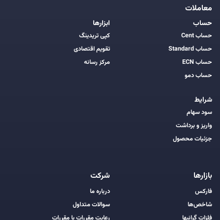
معاملات
حساب
ابزارها
حساب Cent
کپی تریدینگ
حساب Standard
تقویم اقتصادی
حساب ECN
مرکز رسانه
حساب دمو
شرایط
سود سهام
واریز و برداشت
جزئیات محصول
بازارها
شرکت
فارکس
درباره ما
شاخص‌ها
سوالات متداول
فلزات گرانبها
رعایت مقررات با مقررات