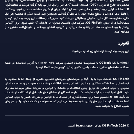
مبلغی که توان از دست‌دادنش را دارید، ریسک کنید. CFDها در بورس معامله نمی‌شوند و جزو
محصولات خارج از بورس (OTC) هستند؛ قیمت آن‌ها نیز از بازار دارایی پایه گرفته می‌شود. معامله‌گران
CFD مالک دارایی پایه نیستند و حقی نسبت به آن ندارند. پیش از شروع معامله، مطمئن شوید ریسک‌ها
را کاملاً درک کرده‌اید و سطح تجربه خود را در نظر گرفته‌اید. همچنین بهتر است پیش از معامله هر ابزار
مالی، مشاوره مستقل مالی، حقوقی و مالیاتی دریافت کنید. هیچ‌یک از مطالب این وب‌سایت نباید توصیه
سرمایه‌گذاری از سوی CG FinTech، شرکت‌های وابسته، مدیران یا کارکنان آن تلقی شود. برای آشنایی
بیشتر با ریسک‌های معامله در پلتفرم ما، «بیانیه و تأییدیه افشای ریسک» و «توافق‌نامه مشتری» را
مطالعه کنید.
قانونی:
این وب‌سایت توسط نهادهای زیر اداره می‌شود:
۱.CGTrade LC Limited با مسئولیت محدود (شماره شرکت ۲۰۲۵-۰۰۷۲۴) با آدرس ثبت‌شده در طبقه
همکف، ساختمان ساثبی، دهکده رادنی، خلیج رادنی، گروس-آیله، Cent لوسیا.
CG FinTech خدمات خود را به افراد یا شرکت‌های حوزه‌های قضایی خاص، از جمله اما نه محدود به
کره شمالی، هنگ‌کنگ، سنگاپور و مالزی ارائه نمی‌دهیم. اطلاعات و خدمات موجود در وب‌سایت ما برای
کشوری یا حوزه قضایی که توزیع چنین اطلاعات و خدمات با قوانین و مقررات محلی مربوطه مغایرت
دارد، قابل اجرا نیست و ارائه نخواهد شد. بازدیدکنندگان از مناطق فوق باید قبل از استفاده از خدمات
ما، تأیید کنند که تصمیم شما برای سرمایه‌گذاری در خدمات ما با قوانین و مقررات کشور یا حوزه قضایی
شما مطابقت دارد. ما این حق را برای خود محفوظ می‌داریم که محصولات و خدمات خود را در هر زمان
تغییر، اصلاح یا متوقف کنیم.
© 2026 CG FinTech تمامی حقوق محفوظ است.