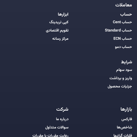
معاملات
حساب
ابزارها
حساب Cent
کپی تریدینگ
حساب Standard
تقویم اقتصادی
حساب ECN
مرکز رسانه
حساب دمو
شرایط
سود سهام
واریز و برداشت
جزئیات محصول
بازارها
شرکت
فارکس
درباره ما
شاخص‌ها
سوالات متداول
فلزات گرانبها
رعایت مقررات با مقررات