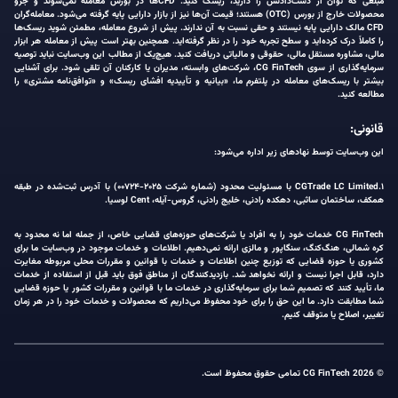
مبلغی که توان از دست‌دادنش را دارید، ریسک کنید. CFDها در بورس معامله نمی‌شوند و جزو
محصولات خارج از بورس (OTC) هستند؛ قیمت آن‌ها نیز از بازار دارایی پایه گرفته می‌شود. معامله‌گران
CFD مالک دارایی پایه نیستند و حقی نسبت به آن ندارند. پیش از شروع معامله، مطمئن شوید ریسک‌ها
را کاملاً درک کرده‌اید و سطح تجربه خود را در نظر گرفته‌اید. همچنین بهتر است پیش از معامله هر ابزار
مالی، مشاوره مستقل مالی، حقوقی و مالیاتی دریافت کنید. هیچ‌یک از مطالب این وب‌سایت نباید توصیه
سرمایه‌گذاری از سوی CG FinTech، شرکت‌های وابسته، مدیران یا کارکنان آن تلقی شود. برای آشنایی
بیشتر با ریسک‌های معامله در پلتفرم ما، «بیانیه و تأییدیه افشای ریسک» و «توافق‌نامه مشتری» را
مطالعه کنید.
قانونی:
این وب‌سایت توسط نهادهای زیر اداره می‌شود:
۱.CGTrade LC Limited با مسئولیت محدود (شماره شرکت ۲۰۲۵-۰۰۷۲۴) با آدرس ثبت‌شده در طبقه
همکف، ساختمان ساثبی، دهکده رادنی، خلیج رادنی، گروس-آیله، Cent لوسیا.
CG FinTech خدمات خود را به افراد یا شرکت‌های حوزه‌های قضایی خاص، از جمله اما نه محدود به
کره شمالی، هنگ‌کنگ، سنگاپور و مالزی ارائه نمی‌دهیم. اطلاعات و خدمات موجود در وب‌سایت ما برای
کشوری یا حوزه قضایی که توزیع چنین اطلاعات و خدمات با قوانین و مقررات محلی مربوطه مغایرت
دارد، قابل اجرا نیست و ارائه نخواهد شد. بازدیدکنندگان از مناطق فوق باید قبل از استفاده از خدمات
ما، تأیید کنند که تصمیم شما برای سرمایه‌گذاری در خدمات ما با قوانین و مقررات کشور یا حوزه قضایی
شما مطابقت دارد. ما این حق را برای خود محفوظ می‌داریم که محصولات و خدمات خود را در هر زمان
تغییر، اصلاح یا متوقف کنیم.
© 2026 CG FinTech تمامی حقوق محفوظ است.