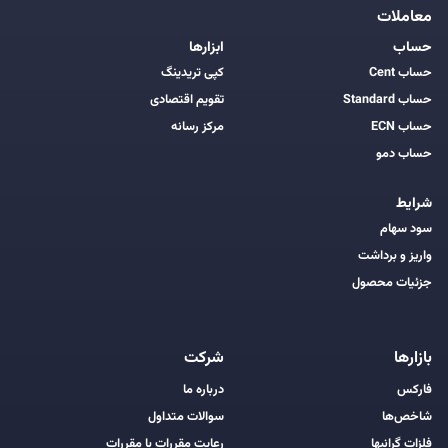
معاملات
حساب
ابزارها
حساب Cent
کپی تریدینگ
حساب Standard
تقویم اقتصادی
حساب ECN
مرکز رسانه
حساب دمو
شرایط
سود سهام
واریز و برداشت
جزئیات محصول
بازارها
شرکت
فارکس
درباره ما
شاخص‌ها
سوالات متداول
فلزات گرانبها
رعایت مقررات با مقررات