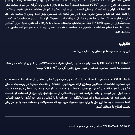
مبلغی که توان از دست‌دادنش را دارید، ریسک کنید. CFDها در بورس معامله نمی‌شوند و جزو
محصولات خارج از بورس (OTC) هستند؛ قیمت آن‌ها نیز از بازار دارایی پایه گرفته می‌شود. معامله‌گران
CFD مالک دارایی پایه نیستند و حقی نسبت به آن ندارند. پیش از شروع معامله، مطمئن شوید ریسک‌ها
را کاملاً درک کرده‌اید و سطح تجربه خود را در نظر گرفته‌اید. همچنین بهتر است پیش از معامله هر ابزار
مالی، مشاوره مستقل مالی، حقوقی و مالیاتی دریافت کنید. هیچ‌یک از مطالب این وب‌سایت نباید توصیه
سرمایه‌گذاری از سوی CG FinTech، شرکت‌های وابسته، مدیران یا کارکنان آن تلقی شود. برای آشنایی
بیشتر با ریسک‌های معامله در پلتفرم ما، «بیانیه و تأییدیه افشای ریسک» و «توافق‌نامه مشتری» را
مطالعه کنید.
قانونی:
این وب‌سایت توسط نهادهای زیر اداره می‌شود:
۱.CGTrade LC Limited با مسئولیت محدود (شماره شرکت ۲۰۲۵-۰۰۷۲۴) با آدرس ثبت‌شده در طبقه
همکف، ساختمان ساثبی، دهکده رادنی، خلیج رادنی، گروس-آیله، Cent لوسیا.
CG FinTech خدمات خود را به افراد یا شرکت‌های حوزه‌های قضایی خاص، از جمله اما نه محدود به
کره شمالی، هنگ‌کنگ، سنگاپور و مالزی ارائه نمی‌دهیم. اطلاعات و خدمات موجود در وب‌سایت ما برای
کشوری یا حوزه قضایی که توزیع چنین اطلاعات و خدمات با قوانین و مقررات محلی مربوطه مغایرت
دارد، قابل اجرا نیست و ارائه نخواهد شد. بازدیدکنندگان از مناطق فوق باید قبل از استفاده از خدمات
ما، تأیید کنند که تصمیم شما برای سرمایه‌گذاری در خدمات ما با قوانین و مقررات کشور یا حوزه قضایی
شما مطابقت دارد. ما این حق را برای خود محفوظ می‌داریم که محصولات و خدمات خود را در هر زمان
تغییر، اصلاح یا متوقف کنیم.
© 2026 CG FinTech تمامی حقوق محفوظ است.