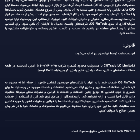
مبلغی که توان از دست‌دادنش را دارید، ریسک کنید. CFDها در بورس معامله نمی‌شوند و جزو
محصولات خارج از بورس (OTC) هستند؛ قیمت آن‌ها نیز از بازار دارایی پایه گرفته می‌شود. معامله‌گران
CFD مالک دارایی پایه نیستند و حقی نسبت به آن ندارند. پیش از شروع معامله، مطمئن شوید ریسک‌ها
را کاملاً درک کرده‌اید و سطح تجربه خود را در نظر گرفته‌اید. همچنین بهتر است پیش از معامله هر ابزار
مالی، مشاوره مستقل مالی، حقوقی و مالیاتی دریافت کنید. هیچ‌یک از مطالب این وب‌سایت نباید توصیه
سرمایه‌گذاری از سوی CG FinTech، شرکت‌های وابسته، مدیران یا کارکنان آن تلقی شود. برای آشنایی
بیشتر با ریسک‌های معامله در پلتفرم ما، «بیانیه و تأییدیه افشای ریسک» و «توافق‌نامه مشتری» را
مطالعه کنید.
قانونی:
این وب‌سایت توسط نهادهای زیر اداره می‌شود:
۱.CGTrade LC Limited با مسئولیت محدود (شماره شرکت ۲۰۲۵-۰۰۷۲۴) با آدرس ثبت‌شده در طبقه
همکف، ساختمان ساثبی، دهکده رادنی، خلیج رادنی، گروس-آیله، Cent لوسیا.
CG FinTech خدمات خود را به افراد یا شرکت‌های حوزه‌های قضایی خاص، از جمله اما نه محدود به
کره شمالی، هنگ‌کنگ، سنگاپور و مالزی ارائه نمی‌دهیم. اطلاعات و خدمات موجود در وب‌سایت ما برای
کشوری یا حوزه قضایی که توزیع چنین اطلاعات و خدمات با قوانین و مقررات محلی مربوطه مغایرت
دارد، قابل اجرا نیست و ارائه نخواهد شد. بازدیدکنندگان از مناطق فوق باید قبل از استفاده از خدمات
ما، تأیید کنند که تصمیم شما برای سرمایه‌گذاری در خدمات ما با قوانین و مقررات کشور یا حوزه قضایی
شما مطابقت دارد. ما این حق را برای خود محفوظ می‌داریم که محصولات و خدمات خود را در هر زمان
تغییر، اصلاح یا متوقف کنیم.
© 2026 CG FinTech تمامی حقوق محفوظ است.