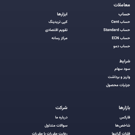
معاملات
حساب
ابزارها
حساب Cent
کپی تریدینگ
حساب Standard
تقویم اقتصادی
حساب ECN
مرکز رسانه
حساب دمو
شرایط
سود سهام
واریز و برداشت
جزئیات محصول
بازارها
شرکت
فارکس
درباره ما
شاخص‌ها
سوالات متداول
فلزات گرانبها
رعایت مقررات با مقررات