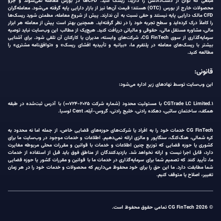
مبلغی که توان از دست‌دادنش را دارید، ریسک کنید. CFDها در بورس معامله نمی‌شوند و جزو
محصولات خارج از بورس (OTC) هستند؛ قیمت آن‌ها نیز از بازار دارایی پایه گرفته می‌شود. معامله‌گران
CFD مالک دارایی پایه نیستند و حقی نسبت به آن ندارند. پیش از شروع معامله، مطمئن شوید ریسک‌ها
را کاملاً درک کرده‌اید و سطح تجربه خود را در نظر گرفته‌اید. همچنین بهتر است پیش از معامله هر ابزار
مالی، مشاوره مستقل مالی، حقوقی و مالیاتی دریافت کنید. هیچ‌یک از مطالب این وب‌سایت نباید توصیه
سرمایه‌گذاری از سوی CG FinTech، شرکت‌های وابسته، مدیران یا کارکنان آن تلقی شود. برای آشنایی
بیشتر با ریسک‌های معامله در پلتفرم ما، «بیانیه و تأییدیه افشای ریسک» و «توافق‌نامه مشتری» را
مطالعه کنید.
قانونی:
این وب‌سایت توسط نهادهای زیر اداره می‌شود:
۱.CGTrade LC Limited با مسئولیت محدود (شماره شرکت ۲۰۲۵-۰۰۷۲۴) با آدرس ثبت‌شده در طبقه
همکف، ساختمان ساثبی، دهکده رادنی، خلیج رادنی، گروس-آیله، Cent لوسیا.
CG FinTech خدمات خود را به افراد یا شرکت‌های حوزه‌های قضایی خاص، از جمله اما نه محدود به
کره شمالی، هنگ‌کنگ، سنگاپور و مالزی ارائه نمی‌دهیم. اطلاعات و خدمات موجود در وب‌سایت ما برای
کشوری یا حوزه قضایی که توزیع چنین اطلاعات و خدمات با قوانین و مقررات محلی مربوطه مغایرت
دارد، قابل اجرا نیست و ارائه نخواهد شد. بازدیدکنندگان از مناطق فوق باید قبل از استفاده از خدمات
ما، تأیید کنند که تصمیم شما برای سرمایه‌گذاری در خدمات ما با قوانین و مقررات کشور یا حوزه قضایی
شما مطابقت دارد. ما این حق را برای خود محفوظ می‌داریم که محصولات و خدمات خود را در هر زمان
تغییر، اصلاح یا متوقف کنیم.
© 2026 CG FinTech تمامی حقوق محفوظ است.