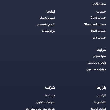
معاملات
حساب
ابزارها
حساب Cent
کپی تریدینگ
حساب Standard
تقویم اقتصادی
حساب ECN
مرکز رسانه
حساب دمو
شرایط
سود سهام
واریز و برداشت
جزئیات محصول
بازارها
شرکت
فارکس
درباره ما
شاخص‌ها
سوالات متداول
فلزات گرانبها
رعایت مقررات با مقررات