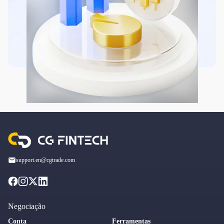
support.en@cgtrade.com
Negociação
Conta
Ferramentas