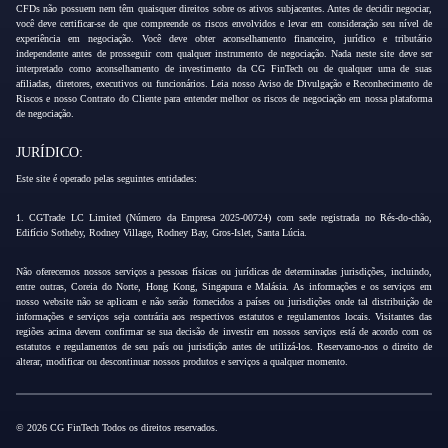
CFDs não possuem nem têm quaisquer direitos sobre os ativos subjacentes. Antes de decidir negociar,
você deve certificar-se de que compreende os riscos envolvidos e levar em consideração seu nível de
experiência em negociação. Você deve obter aconselhamento financeiro, jurídico e tributário
independente antes de prosseguir com qualquer instrumento de negociação. Nada neste site deve ser
interpretado como aconselhamento de investimento da CG FinTech ou de qualquer uma de suas
afiliadas, diretores, executivos ou funcionários. Leia nosso Aviso de Divulgação e Reconhecimento de
Riscos e nosso Contrato do Cliente para entender melhor os riscos de negociação em nossa plataforma
de negociação.
JURÍDICO:
Este site é operado pelas seguintes entidades:
1. CGTrade LC Limited (Número da Empresa 2025-00724) com sede registrada no Rés-do-chão,
Edifício Sotheby, Rodney Village, Rodney Bay, Gros-Islet, Santa Lúcia.
Não oferecemos nossos serviços a pessoas físicas ou jurídicas de determinadas jurisdições, incluindo,
entre outras, Coreia do Norte, Hong Kong, Singapura e Malásia. As informações e os serviços em
nosso website não se aplicam e não serão fornecidos a países ou jurisdições onde tal distribuição de
informações e serviços seja contrária aos respectivos estatutos e regulamentos locais. Visitantes das
regiões acima devem confirmar se sua decisão de investir em nossos serviços está de acordo com os
estatutos e regulamentos de seu país ou jurisdição antes de utilizá-los. Reservamo-nos o direito de
alterar, modificar ou descontinuar nossos produtos e serviços a qualquer momento.
© 2026 CG FinTech Todos os direitos reservados.