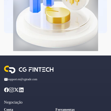
support.en@cgtrade.com
Negociação
Conta
Ferramentas