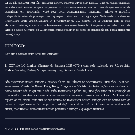
CFDs não possuem nem têm quaisquer direitos sobre os ativos subjacentes. Antes de decidir negociar,
você deve certificar-se de que compreende os riscos envolvidos e levar em consideração seu nível de
experiência em negociação. Você deve obter aconselhamento financeiro, jurídico e tributário
independente antes de prosseguir com qualquer instrumento de negociação. Nada neste site deve ser
interpretado como aconselhamento de investimento da CG FinTech ou de qualquer uma de suas
afiliadas, diretores, executivos ou funcionários. Leia nosso Aviso de Divulgação e Reconhecimento de
Riscos e nosso Contrato do Cliente para entender melhor os riscos de negociação em nossa plataforma
de negociação.
JURÍDICO:
Este site é operado pelas seguintes entidades:
1. CGTrade LC Limited (Número da Empresa 2025-00724) com sede registrada no Rés-do-chão,
Edifício Sotheby, Rodney Village, Rodney Bay, Gros-Islet, Santa Lúcia.
Não oferecemos nossos serviços a pessoas físicas ou jurídicas de determinadas jurisdições, incluindo,
entre outras, Coreia do Norte, Hong Kong, Singapura e Malásia. As informações e os serviços em
nosso website não se aplicam e não serão fornecidos a países ou jurisdições onde tal distribuição de
informações e serviços seja contrária aos respectivos estatutos e regulamentos locais. Visitantes das
regiões acima devem confirmar se sua decisão de investir em nossos serviços está de acordo com os
estatutos e regulamentos de seu país ou jurisdição antes de utilizá-los. Reservamo-nos o direito de
alterar, modificar ou descontinuar nossos produtos e serviços a qualquer momento.
© 2026 CG FinTech Todos os direitos reservados.