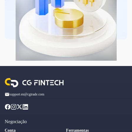
support.en@cgtrade.com
Negociação
Conta
Ferramentas