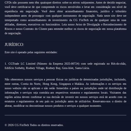
CFDs não possuem nem têm quaisquer direitos sobre os ativos subjacentes. Antes de decidir negociar,
você deve certificar-se de que compreende os riscos envolvidos e levar em consideração seu nível de
experiência em negociação. Você deve obter aconselhamento financeiro, jurídico e tributário
independente antes de prosseguir com qualquer instrumento de negociação. Nada neste site deve ser
interpretado como aconselhamento de investimento da CG FinTech ou de qualquer uma de suas
afiliadas, diretores, executivos ou funcionários. Leia nosso Aviso de Divulgação e Reconhecimento de
Riscos e nosso Contrato do Cliente para entender melhor os riscos de negociação em nossa plataforma
de negociação.
JURÍDICO:
Este site é operado pelas seguintes entidades:
1. CGTrade LC Limited (Número da Empresa 2025-00724) com sede registrada no Rés-do-chão,
Edifício Sotheby, Rodney Village, Rodney Bay, Gros-Islet, Santa Lúcia.
Não oferecemos nossos serviços a pessoas físicas ou jurídicas de determinadas jurisdições, incluindo,
entre outras, Coreia do Norte, Hong Kong, Singapura e Malásia. As informações e os serviços em
nosso website não se aplicam e não serão fornecidos a países ou jurisdições onde tal distribuição de
informações e serviços seja contrária aos respectivos estatutos e regulamentos locais. Visitantes das
regiões acima devem confirmar se sua decisão de investir em nossos serviços está de acordo com os
estatutos e regulamentos de seu país ou jurisdição antes de utilizá-los. Reservamo-nos o direito de
alterar, modificar ou descontinuar nossos produtos e serviços a qualquer momento.
© 2026 CG FinTech Todos os direitos reservados.