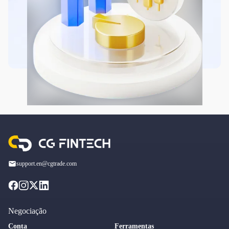
support.en@cgtrade.com
Negociação
Conta
Ferramentas