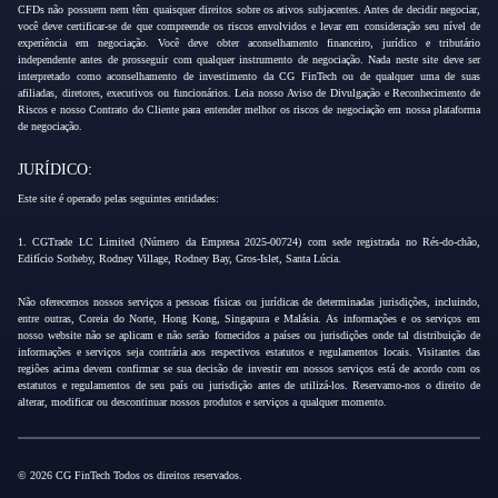
CFDs não possuem nem têm quaisquer direitos sobre os ativos subjacentes. Antes de decidir negociar,
você deve certificar-se de que compreende os riscos envolvidos e levar em consideração seu nível de
experiência em negociação. Você deve obter aconselhamento financeiro, jurídico e tributário
independente antes de prosseguir com qualquer instrumento de negociação. Nada neste site deve ser
interpretado como aconselhamento de investimento da CG FinTech ou de qualquer uma de suas
afiliadas, diretores, executivos ou funcionários. Leia nosso Aviso de Divulgação e Reconhecimento de
Riscos e nosso Contrato do Cliente para entender melhor os riscos de negociação em nossa plataforma
de negociação.
JURÍDICO:
Este site é operado pelas seguintes entidades:
1. CGTrade LC Limited (Número da Empresa 2025-00724) com sede registrada no Rés-do-chão,
Edifício Sotheby, Rodney Village, Rodney Bay, Gros-Islet, Santa Lúcia.
Não oferecemos nossos serviços a pessoas físicas ou jurídicas de determinadas jurisdições, incluindo,
entre outras, Coreia do Norte, Hong Kong, Singapura e Malásia. As informações e os serviços em
nosso website não se aplicam e não serão fornecidos a países ou jurisdições onde tal distribuição de
informações e serviços seja contrária aos respectivos estatutos e regulamentos locais. Visitantes das
regiões acima devem confirmar se sua decisão de investir em nossos serviços está de acordo com os
estatutos e regulamentos de seu país ou jurisdição antes de utilizá-los. Reservamo-nos o direito de
alterar, modificar ou descontinuar nossos produtos e serviços a qualquer momento.
© 2026 CG FinTech Todos os direitos reservados.