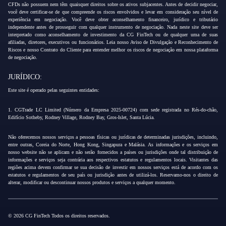
CFDs não possuem nem têm quaisquer direitos sobre os ativos subjacentes. Antes de decidir negociar,
você deve certificar-se de que compreende os riscos envolvidos e levar em consideração seu nível de
experiência em negociação. Você deve obter aconselhamento financeiro, jurídico e tributário
independente antes de prosseguir com qualquer instrumento de negociação. Nada neste site deve ser
interpretado como aconselhamento de investimento da CG FinTech ou de qualquer uma de suas
afiliadas, diretores, executivos ou funcionários. Leia nosso Aviso de Divulgação e Reconhecimento de
Riscos e nosso Contrato do Cliente para entender melhor os riscos de negociação em nossa plataforma
de negociação.
JURÍDICO:
Este site é operado pelas seguintes entidades:
1. CGTrade LC Limited (Número da Empresa 2025-00724) com sede registrada no Rés-do-chão,
Edifício Sotheby, Rodney Village, Rodney Bay, Gros-Islet, Santa Lúcia.
Não oferecemos nossos serviços a pessoas físicas ou jurídicas de determinadas jurisdições, incluindo,
entre outras, Coreia do Norte, Hong Kong, Singapura e Malásia. As informações e os serviços em
nosso website não se aplicam e não serão fornecidos a países ou jurisdições onde tal distribuição de
informações e serviços seja contrária aos respectivos estatutos e regulamentos locais. Visitantes das
regiões acima devem confirmar se sua decisão de investir em nossos serviços está de acordo com os
estatutos e regulamentos de seu país ou jurisdição antes de utilizá-los. Reservamo-nos o direito de
alterar, modificar ou descontinuar nossos produtos e serviços a qualquer momento.
© 2026 CG FinTech Todos os direitos reservados.