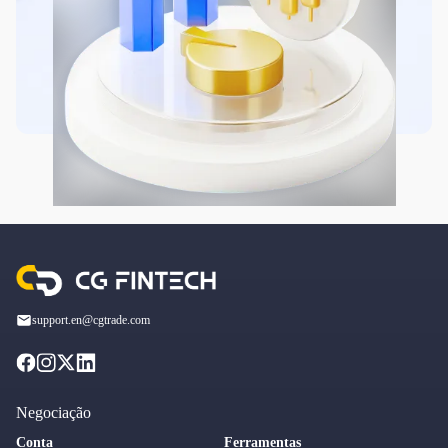
support.en@cgtrade.com
Negociação
Conta
Ferramentas