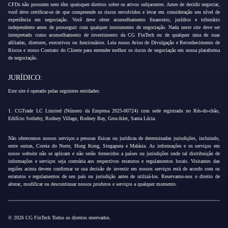
CFDs não possuem nem têm quaisquer direitos sobre os ativos subjacentes. Antes de decidir negociar,
você deve certificar-se de que compreende os riscos envolvidos e levar em consideração seu nível de
experiência em negociação. Você deve obter aconselhamento financeiro, jurídico e tributário
independente antes de prosseguir com qualquer instrumento de negociação. Nada neste site deve ser
interpretado como aconselhamento de investimento da CG FinTech ou de qualquer uma de suas
afiliadas, diretores, executivos ou funcionários. Leia nosso Aviso de Divulgação e Reconhecimento de
Riscos e nosso Contrato do Cliente para entender melhor os riscos de negociação em nossa plataforma
de negociação.
JURÍDICO:
Este site é operado pelas seguintes entidades:
1. CGTrade LC Limited (Número da Empresa 2025-00724) com sede registrada no Rés-do-chão,
Edifício Sotheby, Rodney Village, Rodney Bay, Gros-Islet, Santa Lúcia.
Não oferecemos nossos serviços a pessoas físicas ou jurídicas de determinadas jurisdições, incluindo,
entre outras, Coreia do Norte, Hong Kong, Singapura e Malásia. As informações e os serviços em
nosso website não se aplicam e não serão fornecidos a países ou jurisdições onde tal distribuição de
informações e serviços seja contrária aos respectivos estatutos e regulamentos locais. Visitantes das
regiões acima devem confirmar se sua decisão de investir em nossos serviços está de acordo com os
estatutos e regulamentos de seu país ou jurisdição antes de utilizá-los. Reservamo-nos o direito de
alterar, modificar ou descontinuar nossos produtos e serviços a qualquer momento.
© 2026 CG FinTech Todos os direitos reservados.