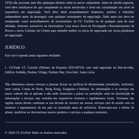
CFDs não possuem nem têm quaisquer direitos sobre os ativos subjacentes. Antes de decidir negociar,
você deve certificar-se de que compreende os riscos envolvidos e levar em consideração seu nível de
experiência em negociação. Você deve obter aconselhamento financeiro, jurídico e tributário
independente antes de prosseguir com qualquer instrumento de negociação. Nada neste site deve ser
interpretado como aconselhamento de investimento da CG FinTech ou de qualquer uma de suas
afiliadas, diretores, executivos ou funcionários. Leia nosso Aviso de Divulgação e Reconhecimento de
Riscos e nosso Contrato do Cliente para entender melhor os riscos de negociação em nossa plataforma
de negociação.
JURÍDICO:
Este site é operado pelas seguintes entidades:
1. CGTrade LC Limited (Número da Empresa 2025-00724) com sede registrada no Rés-do-chão,
Edifício Sotheby, Rodney Village, Rodney Bay, Gros-Islet, Santa Lúcia.
Não oferecemos nossos serviços a pessoas físicas ou jurídicas de determinadas jurisdições, incluindo,
entre outras, Coreia do Norte, Hong Kong, Singapura e Malásia. As informações e os serviços em
nosso website não se aplicam e não serão fornecidos a países ou jurisdições onde tal distribuição de
informações e serviços seja contrária aos respectivos estatutos e regulamentos locais. Visitantes das
regiões acima devem confirmar se sua decisão de investir em nossos serviços está de acordo com os
estatutos e regulamentos de seu país ou jurisdição antes de utilizá-los. Reservamo-nos o direito de
alterar, modificar ou descontinuar nossos produtos e serviços a qualquer momento.
© 2026 CG FinTech Todos os direitos reservados.