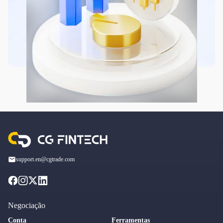
support.en@cgtrade.com
Negociação
Conta
Ferramentas