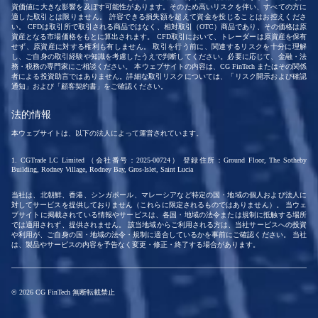
資価値に大きな影響を及ぼす可能性があります。そのため高いリスクを伴い、すべての方に
適した取引とは限りません。 許容できる損失額を超えて資金を投じることはお控えくださ
い。 CFDは取引所で取引される商品ではなく、相対取引（OTC）商品であり、その価格は原
資産となる市場価格をもとに算出されます。 CFD取引において、トレーダーは原資産を保有
せず、原資産に対する権利も有しません。 取引を行う前に、関連するリスクを十分に理解
し、ご自身の取引経験や知識を考慮したうえで判断してください。必要に応じて、金融・法
務・税務の専門家にご相談ください。 本ウェブサイトの内容は、CG FinTech またはその関係
者による投資助言ではありません。詳細な取引リスクについては、「リスク開示および確認
通知」および「顧客契約書」をご確認ください。
法的情報
本ウェブサイトは、以下の法人によって運営されています。
1. CGTrade LC Limited （会社番号：2025-00724） 登録住所：Ground Floor, The Sotheby
Building, Rodney Village, Rodney Bay, Gros-Islet, Saint Lucia
当社は、北朝鮮、香港、シンガポール、マレーシアなど特定の国・地域の個人および法人に
対してサービスを提供しておりません（これらに限定されるものではありません）。 当ウェ
ブサイトに掲載されている情報やサービスは、各国・地域の法令または規制に抵触する場所
では適用されず、提供されません。 該当地域からご利用される方は、当社サービスへの投資
や利用が、ご自身の国・地域の法令・規制に適合しているかを事前にご確認ください。 当社
は、製品やサービスの内容を予告なく変更・修正・終了する場合があります。
© 2026 CG FinTech 無断転載禁止