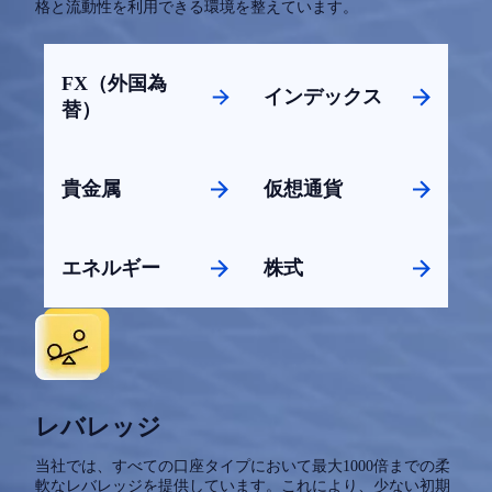
格と流動性を利用できる環境を整えています。
FX（外国為
インデックス
替）
貴金属
仮想通貨
エネルギー
株式
レバレッジ
当社では、すべての口座タイプにおいて最大1000倍までの柔
軟なレバレッジを提供しています。これにより、少ない初期