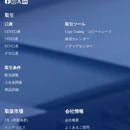
取引
口座
取引ツール
CENT口座
Copy Trading コピートレード
STD口座
経済カレンダー
ECN口座
メディアセンター
デモ口座
取引条件
配当調整
入出金関連
商品詳細
取扱市場
会社情報
FX（外国為替）
会社概要
インデックス
よくあるご質問