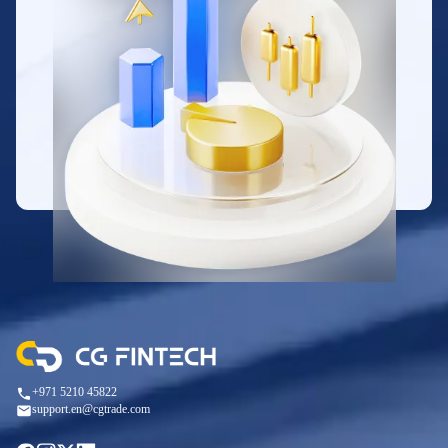
+971 5210 45822
support.en@cgtrade.com