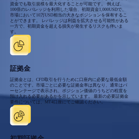
資金でも取引規模を最大化することが可能です。 例えば、
100倍のレバレッジを利用した場合、初期資金1,000USDで、
市場において10万USD相当の大きなポジションを保有するこ
とができます。 レバレッジは利益を拡大させる可能性がある
一方で、初期資金を超える損失が発生するリスクも伴いま
す。
証拠金
証拠金とは、CFD取引を行うために口座内に必要な最低金額
のことです。市場ごとに必要な証拠金率は異なり、通常はパ
ーセンテージで表示され、ポジション価値のうちどの程度を
預け入れる必要があるかを示しています。 最新の必要証拠金
要件については、MT4口座にてご確認ください。
初期証拠金