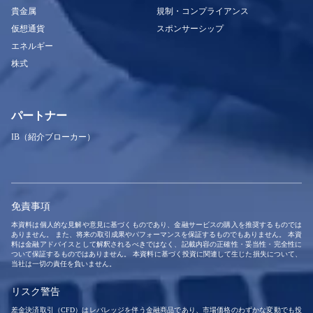
貴金属
規制・コンプライアンス
仮想通貨
スポンサーシップ
エネルギー
株式
パートナー
IB（紹介ブローカー）
免責事項
本資料は個人的な見解や意見に基づくものであり、金融サービスの購入を推奨するものでは
ありません。 また、将来の取引成果やパフォーマンスを保証するものでもありません。 本資
料は金融アドバイスとして解釈されるべきではなく、記載内容の正確性・妥当性・完全性に
ついて保証するものではありません。 本資料に基づく投資に関連して生じた損失について、
当社は一切の責任を負いません。
リスク警告
差金決済取引（CFD）はレバレッジを伴う金融商品であり、市場価格のわずかな変動でも投