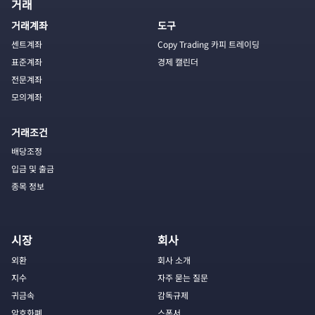
거래
거래계좌
도구
센트계좌
Copy Trading 카피 트레이딩
표준계좌
경제 캘린더
전문계좌
모의계좌
거래조건
배당조정
입금 및 출금
종목 정보
시장
회사
외환
회사 소개
지수
자주 묻는 질문
귀금속
감독규제
암호화폐
스폰서