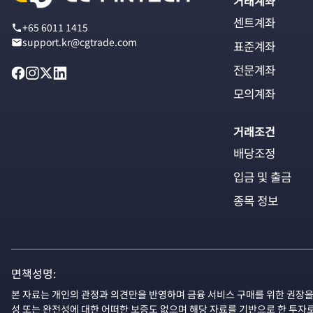
거래계좌
센트계좌
+65 6011 1415
support.kr@cgtrade.com
표준계좌
전문계좌
모의계좌
거래조건
배당조정
입금 및 출금
종목 정보
면책성명:
본 자료는 개인의 관정과 의견만을 반영하며 금융 서비스 구매를 위한 권장을
성 또는 완전성에 대한 어떠한 보증도 없으며 해당 자료를 기반으로 한 투자