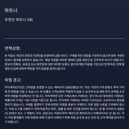
파트너
추천인 파트너 (IB)
면책성명:
본 자료는 개인의 관정과 의견만을 반영하며 금융 서비스 구매를 위한 권장을 구성하지 않으며 향후 거래의
성과나 결과를 보장하지 않습니다. 해당 자료를 어떠한 형태의 금융 제안으로 간주하지 마시기 바랍니다.
정보의 정확성, 유효성 또는 완전성에 대한 어떠한 보증도 없으며 해당 자료를 기반으로 한 투자로 인해 발
생한 손실에 대하여 책임을 지지 않음을 알려드립니다.
위험 경고:
차익계약(CFD)은 고위험을 포함할 수 있는 레버리지 금융상품입니다. 작은 시장의 가격 변동도 투자 가치
에 큰 영향을 미칠 수 있습니다. 본 상품은 고객님에게 적합하지 않을 수 있으며 손실 예정 투자 금액을 초과
하여 위험을 부담해서는 안 됩니다. 차익계약은 모든 거래소에서 거래되는 것이 아니라 장외에서 거래되는
제품이며 가격은 기본 시장을 기준으로 합니다. 차익계약 거래자는 어떠한 기초자산도 소유하거나 향유할
권리가 없습니다. 거래를 결정하기 전에 관련된 위험을 충분히 이해하고 거래 경험 수준을 고려해야 합니
다. 거래 도구를 사용하기 전에 독립적인 재무, 법률 및 세무 조언을 얻어야 합니다. 본 웹 사이트의 내용은
CG 핀테크 또는 그 계열사, 이사, 임원 또는 직원의 투자 제안으로 해석되거나 이해되어서는 안 됩니다. 우
리 거래 플랫폼의 거래 위험에 대해 더 많이 이해하기 위해 위험 공개 및 승인 선언 및 고객 계약을 읽어주시
기 바랍니다.