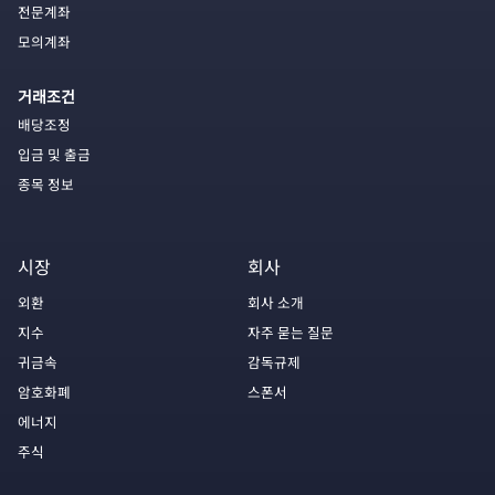
전문계좌
모의계좌
거래조건
배당조정
입금 및 출금
종목 정보
시장
회사
외환
회사 소개
지수
자주 묻는 질문
귀금속
감독규제
암호화폐
스폰서
에너지
주식