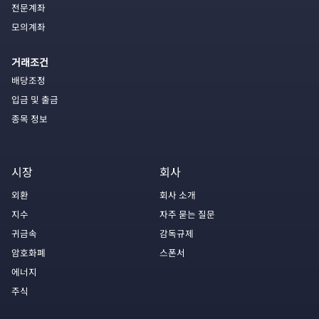
전문계좌
모의계좌
거래조건
배당조정
입금 및 출금
종목 정보
시장
회사
외환
회사 소개
지수
자주 묻는 질문
귀금속
감독규제
암호화폐
스폰서
에너지
주식