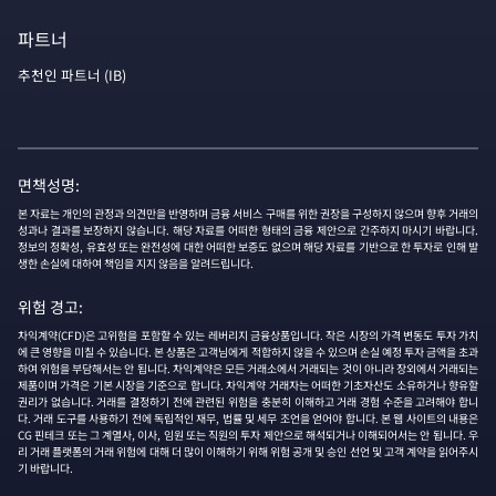
파트너
추천인 파트너 (IB)
면책성명:
본 자료는 개인의 관정과 의견만을 반영하며 금융 서비스 구매를 위한 권장을 구성하지 않으며 향후 거래의
성과나 결과를 보장하지 않습니다. 해당 자료를 어떠한 형태의 금융 제안으로 간주하지 마시기 바랍니다.
정보의 정확성, 유효성 또는 완전성에 대한 어떠한 보증도 없으며 해당 자료를 기반으로 한 투자로 인해 발
생한 손실에 대하여 책임을 지지 않음을 알려드립니다.
위험 경고:
차익계약(CFD)은 고위험을 포함할 수 있는 레버리지 금융상품입니다. 작은 시장의 가격 변동도 투자 가치
에 큰 영향을 미칠 수 있습니다. 본 상품은 고객님에게 적합하지 않을 수 있으며 손실 예정 투자 금액을 초과
하여 위험을 부담해서는 안 됩니다. 차익계약은 모든 거래소에서 거래되는 것이 아니라 장외에서 거래되는
제품이며 가격은 기본 시장을 기준으로 합니다. 차익계약 거래자는 어떠한 기초자산도 소유하거나 향유할
권리가 없습니다. 거래를 결정하기 전에 관련된 위험을 충분히 이해하고 거래 경험 수준을 고려해야 합니
다. 거래 도구를 사용하기 전에 독립적인 재무, 법률 및 세무 조언을 얻어야 합니다. 본 웹 사이트의 내용은
CG 핀테크 또는 그 계열사, 이사, 임원 또는 직원의 투자 제안으로 해석되거나 이해되어서는 안 됩니다. 우
리 거래 플랫폼의 거래 위험에 대해 더 많이 이해하기 위해 위험 공개 및 승인 선언 및 고객 계약을 읽어주시
기 바랍니다.