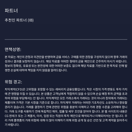
파트너
추천인 파트너 (IB)
면책성명:
본 자료는 개인의 관정과 의견만을 반영하며 금융 서비스 구매를 위한 권장을 구성하지 않으며 향후 거래의
성과나 결과를 보장하지 않습니다. 해당 자료를 어떠한 형태의 금융 제안으로 간주하지 마시기 바랍니다.
정보의 정확성, 유효성 또는 완전성에 대한 어떠한 보증도 없으며 해당 자료를 기반으로 한 투자로 인해 발
생한 손실에 대하여 책임을 지지 않음을 알려드립니다.
위험 경고:
차익계약(CFD)은 고위험을 포함할 수 있는 레버리지 금융상품입니다. 작은 시장의 가격 변동도 투자 가치
에 큰 영향을 미칠 수 있습니다. 본 상품은 고객님에게 적합하지 않을 수 있으며 손실 예정 투자 금액을 초과
하여 위험을 부담해서는 안 됩니다. 차익계약은 모든 거래소에서 거래되는 것이 아니라 장외에서 거래되는
제품이며 가격은 기본 시장을 기준으로 합니다. 차익계약 거래자는 어떠한 기초자산도 소유하거나 향유할
권리가 없습니다. 거래를 결정하기 전에 관련된 위험을 충분히 이해하고 거래 경험 수준을 고려해야 합니
다. 거래 도구를 사용하기 전에 독립적인 재무, 법률 및 세무 조언을 얻어야 합니다. 본 웹 사이트의 내용은
CG 핀테크 또는 그 계열사, 이사, 임원 또는 직원의 투자 제안으로 해석되거나 이해되어서는 안 됩니다. 우
리 거래 플랫폼의 거래 위험에 대해 더 많이 이해하기 위해 위험 공개 및 승인 선언 및 고객 계약을 읽어주시
기 바랍니다.