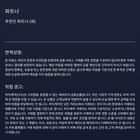
파트너
추천인 파트너 (IB)
면책성명:
본 자료는 개인의 관정과 의견만을 반영하며 금융 서비스 구매를 위한 권장을 구성하지 않으며 향후 거래의
성과나 결과를 보장하지 않습니다. 해당 자료를 어떠한 형태의 금융 제안으로 간주하지 마시기 바랍니다.
정보의 정확성, 유효성 또는 완전성에 대한 어떠한 보증도 없으며 해당 자료를 기반으로 한 투자로 인해 발
생한 손실에 대하여 책임을 지지 않음을 알려드립니다.
위험 경고:
차익계약(CFD)은 고위험을 포함할 수 있는 레버리지 금융상품입니다. 작은 시장의 가격 변동도 투자 가치
에 큰 영향을 미칠 수 있습니다. 본 상품은 고객님에게 적합하지 않을 수 있으며 손실 예정 투자 금액을 초과
하여 위험을 부담해서는 안 됩니다. 차익계약은 모든 거래소에서 거래되는 것이 아니라 장외에서 거래되는
제품이며 가격은 기본 시장을 기준으로 합니다. 차익계약 거래자는 어떠한 기초자산도 소유하거나 향유할
권리가 없습니다. 거래를 결정하기 전에 관련된 위험을 충분히 이해하고 거래 경험 수준을 고려해야 합니
다. 거래 도구를 사용하기 전에 독립적인 재무, 법률 및 세무 조언을 얻어야 합니다. 본 웹 사이트의 내용은
CG 핀테크 또는 그 계열사, 이사, 임원 또는 직원의 투자 제안으로 해석되거나 이해되어서는 안 됩니다. 우
리 거래 플랫폼의 거래 위험에 대해 더 많이 이해하기 위해 위험 공개 및 승인 선언 및 고객 계약을 읽어주시
기 바랍니다.