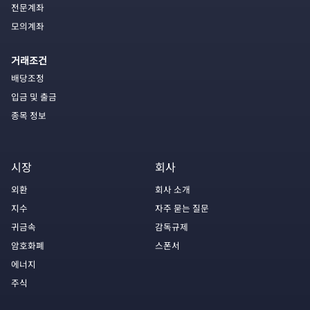
전문계좌
모의계좌
거래조건
배당조정
입금 및 출금
종목 정보
시장
회사
외환
회사 소개
지수
자주 묻는 질문
귀금속
감독규제
암호화폐
스폰서
에너지
주식