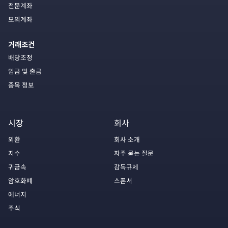
전문계좌
모의계좌
거래조건
배당조정
입금 및 출금
종목 정보
시장
회사
외환
회사 소개
지수
자주 묻는 질문
귀금속
감독규제
암호화폐
스폰서
에너지
주식