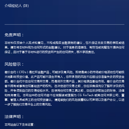
介绍经纪人 (IB)
免责声明：
本材料仅反映个人观点和意见，不构成购买金融服务的建议，也不保证未来交易的表现或结
果。请勿将本材料视为任何形式的金融建议。对于信息的准确性、有效性或完整性不提供任何
保证，且对于基于本材料进行的投资所产生的任何损失，概不承担责任。
风险警示：
差价合约（CFDs）是杠杆金融产品，可能涉及高风险。即使是微小的市场或价格波动也可能极
大地影响投资价值。此产品可能不适合所有人，您所承担的风险不应超过您准备失去的投资金
额。差价合约不在任何交易所交易，而是场外交易产品，其价格源自基础市场。差价合约交易
者不拥有或享有任何基础资产的权利。在决定进行交易之前，您应该确保充分了解所涉及的风
险，并考虑到自己的交易经验水平。在使用任何交易工具之前，您应该获取独立的财务、法律
和税务意见。本网站中的任何内容不应被解读或理解为 CG FinTech 或其任何关联公司、董
事、管理人员或员工的任何投资建议。请阅读我们的风险披露和认可声明以及客户协议，以进
一步了解我们交易平台上的交易风险。
法律声明：
本网站由以下主体运营：