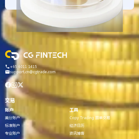
+65 6011 1415
support.cn@cgtrade.com
交易
账户
工具
美分账户
Copy Trading 跟单交易
标准账户
经济日历
专业账户
资讯博客