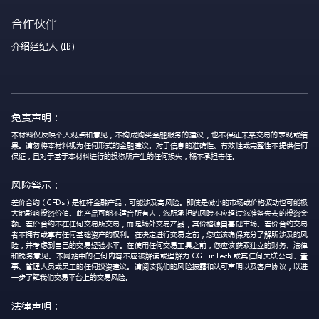
合作伙伴
介绍经纪人 (IB)
免责声明：
本材料仅反映个人观点和意见，不构成购买金融服务的建议，也不保证未来交易的表现或结
果。请勿将本材料视为任何形式的金融建议。对于信息的准确性、有效性或完整性不提供任何
保证，且对于基于本材料进行的投资所产生的任何损失，概不承担责任。
风险警示：
差价合约（CFDs）是杠杆金融产品，可能涉及高风险。即使是微小的市场或价格波动也可能极
大地影响投资价值。此产品可能不适合所有人，您所承担的风险不应超过您准备失去的投资金
额。差价合约不在任何交易所交易，而是场外交易产品，其价格源自基础市场。差价合约交易
者不拥有或享有任何基础资产的权利。在决定进行交易之前，您应该确保充分了解所涉及的风
险，并考虑到自己的交易经验水平。在使用任何交易工具之前，您应该获取独立的财务、法律
和税务意见。本网站中的任何内容不应被解读或理解为 CG FinTech 或其任何关联公司、董
事、管理人员或员工的任何投资建议。请阅读我们的风险披露和认可声明以及客户协议，以进
一步了解我们交易平台上的交易风险。
法律声明：