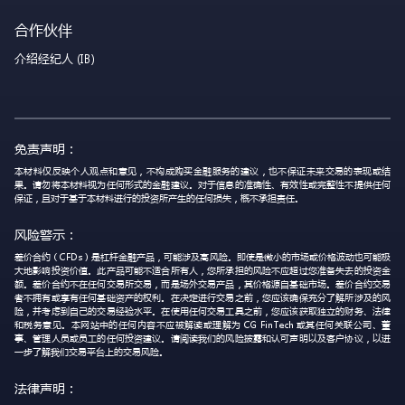
合作伙伴
介绍经纪人 (IB)
免责声明：
本材料仅反映个人观点和意见，不构成购买金融服务的建议，也不保证未来交易的表现或结
果。请勿将本材料视为任何形式的金融建议。对于信息的准确性、有效性或完整性不提供任何
保证，且对于基于本材料进行的投资所产生的任何损失，概不承担责任。
风险警示：
差价合约（CFDs）是杠杆金融产品，可能涉及高风险。即使是微小的市场或价格波动也可能极
大地影响投资价值。此产品可能不适合所有人，您所承担的风险不应超过您准备失去的投资金
额。差价合约不在任何交易所交易，而是场外交易产品，其价格源自基础市场。差价合约交易
者不拥有或享有任何基础资产的权利。在决定进行交易之前，您应该确保充分了解所涉及的风
险，并考虑到自己的交易经验水平。在使用任何交易工具之前，您应该获取独立的财务、法律
和税务意见。本网站中的任何内容不应被解读或理解为 CG FinTech 或其任何关联公司、董
事、管理人员或员工的任何投资建议。请阅读我们的风险披露和认可声明以及客户协议，以进
一步了解我们交易平台上的交易风险。
法律声明：