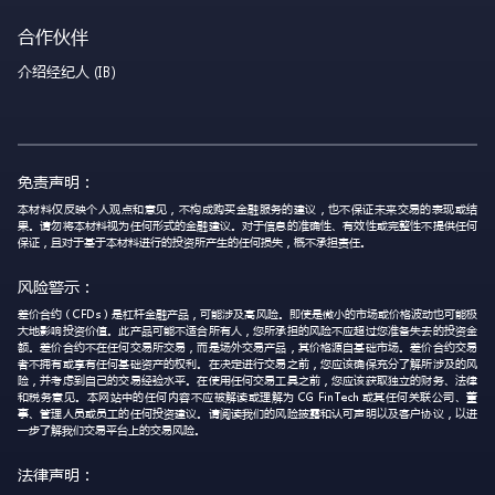
合作伙伴
介绍经纪人 (IB)
免责声明：
本材料仅反映个人观点和意见，不构成购买金融服务的建议，也不保证未来交易的表现或结
果。请勿将本材料视为任何形式的金融建议。对于信息的准确性、有效性或完整性不提供任何
保证，且对于基于本材料进行的投资所产生的任何损失，概不承担责任。
风险警示：
差价合约（CFDs）是杠杆金融产品，可能涉及高风险。即使是微小的市场或价格波动也可能极
大地影响投资价值。此产品可能不适合所有人，您所承担的风险不应超过您准备失去的投资金
额。差价合约不在任何交易所交易，而是场外交易产品，其价格源自基础市场。差价合约交易
者不拥有或享有任何基础资产的权利。在决定进行交易之前，您应该确保充分了解所涉及的风
险，并考虑到自己的交易经验水平。在使用任何交易工具之前，您应该获取独立的财务、法律
和税务意见。本网站中的任何内容不应被解读或理解为 CG FinTech 或其任何关联公司、董
事、管理人员或员工的任何投资建议。请阅读我们的风险披露和认可声明以及客户协议，以进
一步了解我们交易平台上的交易风险。
法律声明：