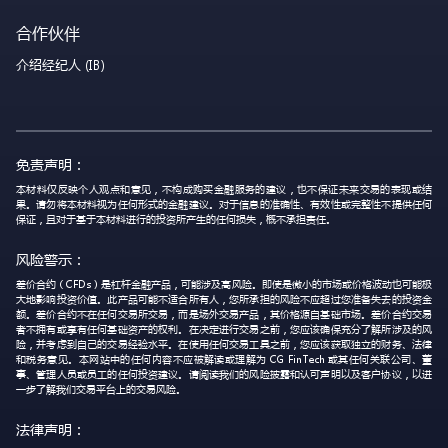
合作伙伴
介绍经纪人 (IB)
免责声明：
本材料仅反映个人观点和意见，不构成购买金融服务的建议，也不保证未来交易的表现或结
果。请勿将本材料视为任何形式的金融建议。对于信息的准确性、有效性或完整性不提供任何
保证，且对于基于本材料进行的投资所产生的任何损失，概不承担责任。
风险警示：
差价合约（CFDs）是杠杆金融产品，可能涉及高风险。即使是微小的市场或价格波动也可能极
大地影响投资价值。此产品可能不适合所有人，您所承担的风险不应超过您准备失去的投资金
额。差价合约不在任何交易所交易，而是场外交易产品，其价格源自基础市场。差价合约交易
者不拥有或享有任何基础资产的权利。在决定进行交易之前，您应该确保充分了解所涉及的风
险，并考虑到自己的交易经验水平。在使用任何交易工具之前，您应该获取独立的财务、法律
和税务意见。本网站中的任何内容不应被解读或理解为 CG FinTech 或其任何关联公司、董
事、管理人员或员工的任何投资建议。请阅读我们的风险披露和认可声明以及客户协议，以进
一步了解我们交易平台上的交易风险。
法律声明：