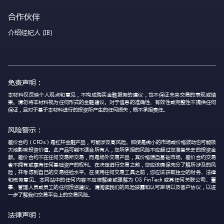
合作伙伴
介绍经纪人 (IB)
免责声明：
本材料仅反映个人观点和意见，不构成购买金融服务的建议，也不保证未来交易的表现或结
果。请勿将本材料视为任何形式的金融建议。对于信息的准确性、有效性或完整性不提供任何
保证，且对于基于本材料进行的投资所产生的任何损失，概不承担责任。
风险警示：
差价合约（CFDs）是杠杆金融产品，可能涉及高风险。即使是微小的市场或价格波动也可能极
大地影响投资价值。此产品可能不适合所有人，您所承担的风险不应超过您准备失去的投资金
额。差价合约不在任何交易所交易，而是场外交易产品，其价格源自基础市场。差价合约交易
者不拥有或享有任何基础资产的权利。在决定进行交易之前，您应该确保充分了解所涉及的风
险，并考虑到自己的交易经验水平。在使用任何交易工具之前，您应该获取独立的财务、法律
和税务意见。本网站中的任何内容不应被解读或理解为 CG FinTech 或其任何关联公司、董
事、管理人员或员工的任何投资建议。请阅读我们的风险披露和认可声明以及客户协议，以进
一步了解我们交易平台上的交易风险。
法律声明：