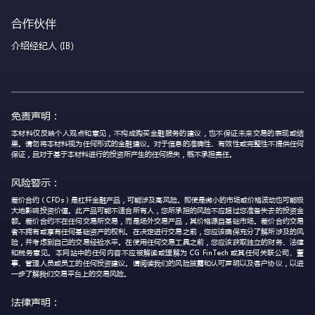
合作伙伴
介绍经纪人 (IB)
免责声明：
本材料仅反映个人观点和意见，不构成购买金融服务的建议，也不保证未来交易的表现或结
果。请勿将本材料视为任何形式的金融建议。对于信息的准确性、有效性或完整性不提供任何
保证，且对于基于本材料进行的投资所产生的任何损失，概不承担责任。
风险警示：
差价合约（CFDs）是杠杆金融产品，可能涉及高风险。即使是微小的市场或价格波动也可能极
大地影响投资价值。此产品可能不适合所有人，您所承担的风险不应超过您准备失去的投资金
额。差价合约不在任何交易所交易，而是场外交易产品，其价格源自基础市场。差价合约交易
者不拥有或享有任何基础资产的权利。在决定进行交易之前，您应该确保充分了解所涉及的风
险，并考虑到自己的交易经验水平。在使用任何交易工具之前，您应该获取独立的财务、法律
和税务意见。本网站中的任何内容不应被解读或理解为 CG FinTech 或其任何关联公司、董
事、管理人员或员工的任何投资建议。请阅读我们的风险披露和认可声明以及客户协议，以进
一步了解我们交易平台上的交易风险。
法律声明：