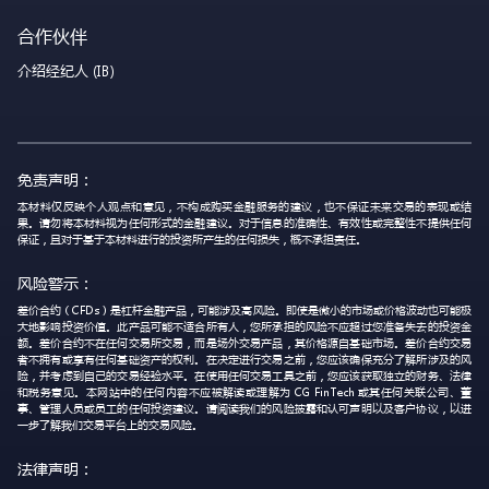
合作伙伴
介绍经纪人 (IB)
免责声明：
本材料仅反映个人观点和意见，不构成购买金融服务的建议，也不保证未来交易的表现或结
果。请勿将本材料视为任何形式的金融建议。对于信息的准确性、有效性或完整性不提供任何
保证，且对于基于本材料进行的投资所产生的任何损失，概不承担责任。
风险警示：
差价合约（CFDs）是杠杆金融产品，可能涉及高风险。即使是微小的市场或价格波动也可能极
大地影响投资价值。此产品可能不适合所有人，您所承担的风险不应超过您准备失去的投资金
额。差价合约不在任何交易所交易，而是场外交易产品，其价格源自基础市场。差价合约交易
者不拥有或享有任何基础资产的权利。在决定进行交易之前，您应该确保充分了解所涉及的风
险，并考虑到自己的交易经验水平。在使用任何交易工具之前，您应该获取独立的财务、法律
和税务意见。本网站中的任何内容不应被解读或理解为 CG FinTech 或其任何关联公司、董
事、管理人员或员工的任何投资建议。请阅读我们的风险披露和认可声明以及客户协议，以进
一步了解我们交易平台上的交易风险。
法律声明：