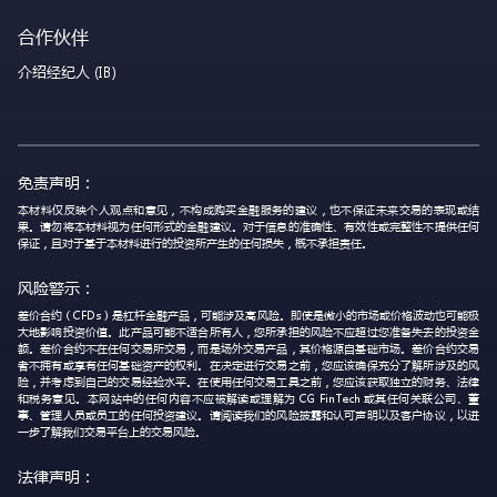
合作伙伴
介绍经纪人 (IB)
免责声明：
本材料仅反映个人观点和意见，不构成购买金融服务的建议，也不保证未来交易的表现或结
果。请勿将本材料视为任何形式的金融建议。对于信息的准确性、有效性或完整性不提供任何
保证，且对于基于本材料进行的投资所产生的任何损失，概不承担责任。
风险警示：
差价合约（CFDs）是杠杆金融产品，可能涉及高风险。即使是微小的市场或价格波动也可能极
大地影响投资价值。此产品可能不适合所有人，您所承担的风险不应超过您准备失去的投资金
额。差价合约不在任何交易所交易，而是场外交易产品，其价格源自基础市场。差价合约交易
者不拥有或享有任何基础资产的权利。在决定进行交易之前，您应该确保充分了解所涉及的风
险，并考虑到自己的交易经验水平。在使用任何交易工具之前，您应该获取独立的财务、法律
和税务意见。本网站中的任何内容不应被解读或理解为 CG FinTech 或其任何关联公司、董
事、管理人员或员工的任何投资建议。请阅读我们的风险披露和认可声明以及客户协议，以进
一步了解我们交易平台上的交易风险。
法律声明：