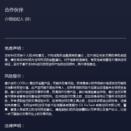
合作伙伴
介绍经纪人 (IB)
免责声明：
本材料仅反映个人观点和意见，不构成购买金融服务的建议，也不保证未来交易的表现或结
果。请勿将本材料视为任何形式的金融建议。对于信息的准确性、有效性或完整性不提供任何
保证，且对于基于本材料进行的投资所产生的任何损失，概不承担责任。
风险警示：
差价合约（CFDs）是杠杆金融产品，可能涉及高风险。即使是微小的市场或价格波动也可能极
大地影响投资价值。此产品可能不适合所有人，您所承担的风险不应超过您准备失去的投资金
额。差价合约不在任何交易所交易，而是场外交易产品，其价格源自基础市场。差价合约交易
者不拥有或享有任何基础资产的权利。在决定进行交易之前，您应该确保充分了解所涉及的风
险，并考虑到自己的交易经验水平。在使用任何交易工具之前，您应该获取独立的财务、法律
和税务意见。本网站中的任何内容不应被解读或理解为 CG FinTech 或其任何关联公司、董
事、管理人员或员工的任何投资建议。请阅读我们的风险披露和认可声明以及客户协议，以进
一步了解我们交易平台上的交易风险。
法律声明：