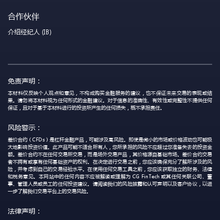
合作伙伴
介绍经纪人 (IB)
免责声明：
本材料仅反映个人观点和意见，不构成购买金融服务的建议，也不保证未来交易的表现或结
果。请勿将本材料视为任何形式的金融建议。对于信息的准确性、有效性或完整性不提供任何
保证，且对于基于本材料进行的投资所产生的任何损失，概不承担责任。
风险警示：
差价合约（CFDs）是杠杆金融产品，可能涉及高风险。即使是微小的市场或价格波动也可能极
大地影响投资价值。此产品可能不适合所有人，您所承担的风险不应超过您准备失去的投资金
额。差价合约不在任何交易所交易，而是场外交易产品，其价格源自基础市场。差价合约交易
者不拥有或享有任何基础资产的权利。在决定进行交易之前，您应该确保充分了解所涉及的风
险，并考虑到自己的交易经验水平。在使用任何交易工具之前，您应该获取独立的财务、法律
和税务意见。本网站中的任何内容不应被解读或理解为 CG FinTech 或其任何关联公司、董
事、管理人员或员工的任何投资建议。请阅读我们的风险披露和认可声明以及客户协议，以进
一步了解我们交易平台上的交易风险。
法律声明：