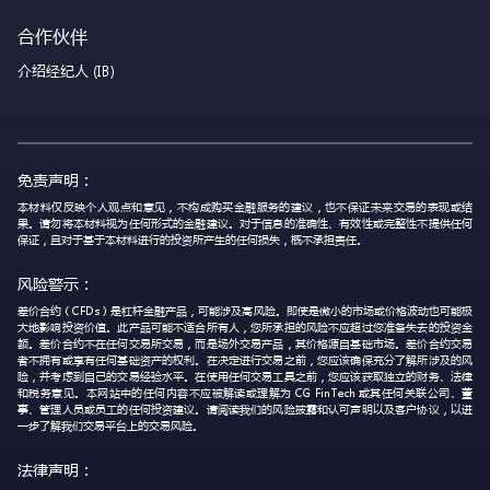
合作伙伴
介绍经纪人 (IB)
免责声明：
本材料仅反映个人观点和意见，不构成购买金融服务的建议，也不保证未来交易的表现或结
果。请勿将本材料视为任何形式的金融建议。对于信息的准确性、有效性或完整性不提供任何
保证，且对于基于本材料进行的投资所产生的任何损失，概不承担责任。
风险警示：
差价合约（CFDs）是杠杆金融产品，可能涉及高风险。即使是微小的市场或价格波动也可能极
大地影响投资价值。此产品可能不适合所有人，您所承担的风险不应超过您准备失去的投资金
额。差价合约不在任何交易所交易，而是场外交易产品，其价格源自基础市场。差价合约交易
者不拥有或享有任何基础资产的权利。在决定进行交易之前，您应该确保充分了解所涉及的风
险，并考虑到自己的交易经验水平。在使用任何交易工具之前，您应该获取独立的财务、法律
和税务意见。本网站中的任何内容不应被解读或理解为 CG FinTech 或其任何关联公司、董
事、管理人员或员工的任何投资建议。请阅读我们的风险披露和认可声明以及客户协议，以进
一步了解我们交易平台上的交易风险。
法律声明：