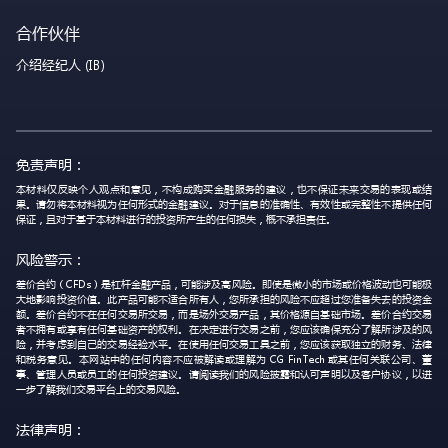
合作伙伴
介绍经纪人 (IB)
免责声明：
本材料仅反映个人观点和意见，不构成购买金融服务的建议，也不保证未来交易的表现或结
果。请勿将本材料视为任何形式的金融建议。对于信息的准确性、有效性或完整性不提供任何
保证，且对于基于本材料进行的投资所产生的任何损失，概不承担责任。
风险警示：
差价合约（CFDs）是杠杆金融产品，可能涉及高风险。即使是微小的市场或价格波动也可能极
大地影响投资价值。此产品可能不适合所有人，您所承担的风险不应超过您准备失去的投资金
额。差价合约不在任何交易所交易，而是场外交易产品，其价格源自基础市场。差价合约交易
者不拥有或享有任何基础资产的权利。在决定进行交易之前，您应该确保充分了解所涉及的风
险，并考虑到自己的交易经验水平。在使用任何交易工具之前，您应该获取独立的财务、法律
和税务意见。本网站中的任何内容不应被解读或理解为 CG FinTech 或其任何关联公司、董
事、管理人员或员工的任何投资建议。请阅读我们的风险披露和认可声明以及客户协议，以进
一步了解我们交易平台上的交易风险。
法律声明：