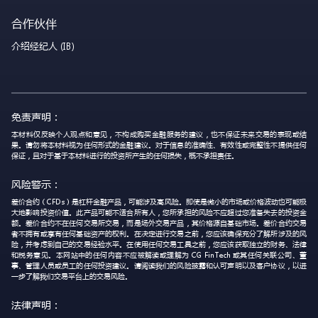
合作伙伴
介绍经纪人 (IB)
免责声明：
本材料仅反映个人观点和意见，不构成购买金融服务的建议，也不保证未来交易的表现或结
果。请勿将本材料视为任何形式的金融建议。对于信息的准确性、有效性或完整性不提供任何
保证，且对于基于本材料进行的投资所产生的任何损失，概不承担责任。
风险警示：
差价合约（CFDs）是杠杆金融产品，可能涉及高风险。即使是微小的市场或价格波动也可能极
大地影响投资价值。此产品可能不适合所有人，您所承担的风险不应超过您准备失去的投资金
额。差价合约不在任何交易所交易，而是场外交易产品，其价格源自基础市场。差价合约交易
者不拥有或享有任何基础资产的权利。在决定进行交易之前，您应该确保充分了解所涉及的风
险，并考虑到自己的交易经验水平。在使用任何交易工具之前，您应该获取独立的财务、法律
和税务意见。本网站中的任何内容不应被解读或理解为 CG FinTech 或其任何关联公司、董
事、管理人员或员工的任何投资建议。请阅读我们的风险披露和认可声明以及客户协议，以进
一步了解我们交易平台上的交易风险。
法律声明：