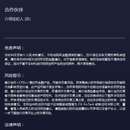
合作伙伴
介绍经纪人 (IB)
免责声明：
本材料仅反映个人观点和意见，不构成购买金融服务的建议，也不保证未来交易的表现或结
果。请勿将本材料视为任何形式的金融建议。对于信息的准确性、有效性或完整性不提供任何
保证，且对于基于本材料进行的投资所产生的任何损失，概不承担责任。
风险警示：
差价合约（CFDs）是杠杆金融产品，可能涉及高风险。即使是微小的市场或价格波动也可能极
大地影响投资价值。此产品可能不适合所有人，您所承担的风险不应超过您准备失去的投资金
额。差价合约不在任何交易所交易，而是场外交易产品，其价格源自基础市场。差价合约交易
者不拥有或享有任何基础资产的权利。在决定进行交易之前，您应该确保充分了解所涉及的风
险，并考虑到自己的交易经验水平。在使用任何交易工具之前，您应该获取独立的财务、法律
和税务意见。本网站中的任何内容不应被解读或理解为 CG FinTech 或其任何关联公司、董
事、管理人员或员工的任何投资建议。请阅读我们的风险披露和认可声明以及客户协议，以进
一步了解我们交易平台上的交易风险。
法律声明：