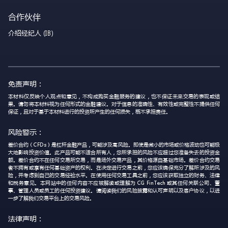
合作伙伴
介绍经纪人 (IB)
免责声明：
本材料仅反映个人观点和意见，不构成购买金融服务的建议，也不保证未来交易的表现或结
果。请勿将本材料视为任何形式的金融建议。对于信息的准确性、有效性或完整性不提供任何
保证，且对于基于本材料进行的投资所产生的任何损失，概不承担责任。
风险警示：
差价合约（CFDs）是杠杆金融产品，可能涉及高风险。即使是微小的市场或价格波动也可能极
大地影响投资价值。此产品可能不适合所有人，您所承担的风险不应超过您准备失去的投资金
额。差价合约不在任何交易所交易，而是场外交易产品，其价格源自基础市场。差价合约交易
者不拥有或享有任何基础资产的权利。在决定进行交易之前，您应该确保充分了解所涉及的风
险，并考虑到自己的交易经验水平。在使用任何交易工具之前，您应该获取独立的财务、法律
和税务意见。本网站中的任何内容不应被解读或理解为 CG FinTech 或其任何关联公司、董
事、管理人员或员工的任何投资建议。请阅读我们的风险披露和认可声明以及客户协议，以进
一步了解我们交易平台上的交易风险。
法律声明：