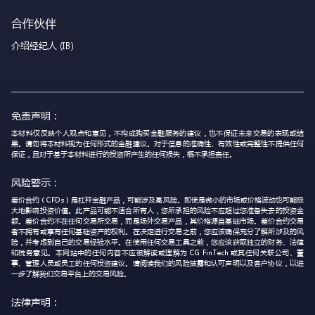
合作伙伴
介绍经纪人 (IB)
免责声明：
本材料仅反映个人观点和意见，不构成购买金融服务的建议，也不保证未来交易的表现或结
果。请勿将本材料视为任何形式的金融建议。对于信息的准确性、有效性或完整性不提供任何
保证，且对于基于本材料进行的投资所产生的任何损失，概不承担责任。
风险警示：
差价合约（CFDs）是杠杆金融产品，可能涉及高风险。即使是微小的市场或价格波动也可能极
大地影响投资价值。此产品可能不适合所有人，您所承担的风险不应超过您准备失去的投资金
额。差价合约不在任何交易所交易，而是场外交易产品，其价格源自基础市场。差价合约交易
者不拥有或享有任何基础资产的权利。在决定进行交易之前，您应该确保充分了解所涉及的风
险，并考虑到自己的交易经验水平。在使用任何交易工具之前，您应该获取独立的财务、法律
和税务意见。本网站中的任何内容不应被解读或理解为 CG FinTech 或其任何关联公司、董
事、管理人员或员工的任何投资建议。请阅读我们的风险披露和认可声明以及客户协议，以进
一步了解我们交易平台上的交易风险。
法律声明：