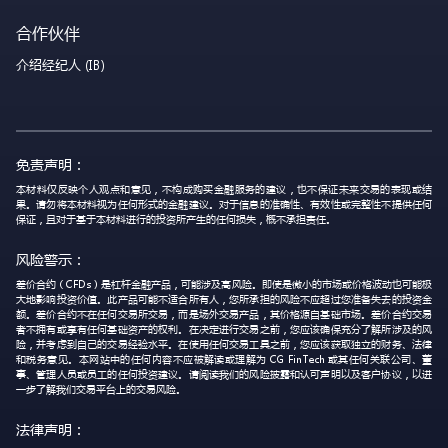
合作伙伴
介绍经纪人 (IB)
免责声明：
本材料仅反映个人观点和意见，不构成购买金融服务的建议，也不保证未来交易的表现或结
果。请勿将本材料视为任何形式的金融建议。对于信息的准确性、有效性或完整性不提供任何
保证，且对于基于本材料进行的投资所产生的任何损失，概不承担责任。
风险警示：
差价合约（CFDs）是杠杆金融产品，可能涉及高风险。即使是微小的市场或价格波动也可能极
大地影响投资价值。此产品可能不适合所有人，您所承担的风险不应超过您准备失去的投资金
额。差价合约不在任何交易所交易，而是场外交易产品，其价格源自基础市场。差价合约交易
者不拥有或享有任何基础资产的权利。在决定进行交易之前，您应该确保充分了解所涉及的风
险，并考虑到自己的交易经验水平。在使用任何交易工具之前，您应该获取独立的财务、法律
和税务意见。本网站中的任何内容不应被解读或理解为 CG FinTech 或其任何关联公司、董
事、管理人员或员工的任何投资建议。请阅读我们的风险披露和认可声明以及客户协议，以进
一步了解我们交易平台上的交易风险。
法律声明：