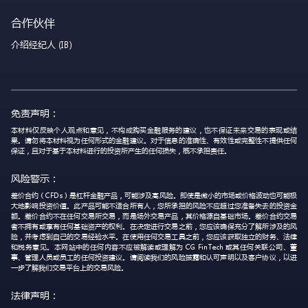
合作伙伴
介绍经纪人 (IB)
免责声明：
本材料仅反映个人观点和意见，不构成购买金融服务的建议，也不保证未来交易的表现或结
果。请勿将本材料视为任何形式的金融建议。对于信息的准确性、有效性或完整性不提供任何
保证，且对于基于本材料进行的投资所产生的任何损失，概不承担责任。
风险警示：
差价合约（CFDs）是杠杆金融产品，可能涉及高风险。即使是微小的市场或价格波动也可能极
大地影响投资价值。此产品可能不适合所有人，您所承担的风险不应超过您准备失去的投资金
额。差价合约不在任何交易所交易，而是场外交易产品，其价格源自基础市场。差价合约交易
者不拥有或享有任何基础资产的权利。在决定进行交易之前，您应该确保充分了解所涉及的风
险，并考虑到自己的交易经验水平。在使用任何交易工具之前，您应该获取独立的财务、法律
和税务意见。本网站中的任何内容不应被解读或理解为 CG FinTech 或其任何关联公司、董
事、管理人员或员工的任何投资建议。请阅读我们的风险披露和认可声明以及客户协议，以进
一步了解我们交易平台上的交易风险。
法律声明：