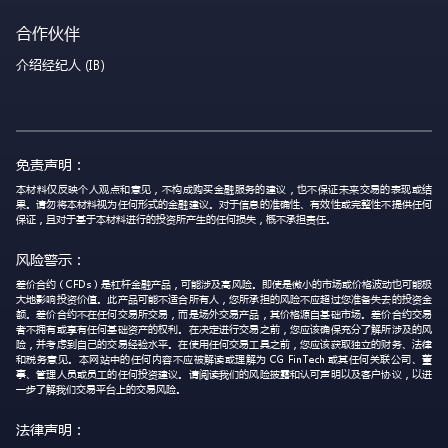
合作伙伴
介绍经纪人 (IB)
免责声明：
本材料仅反映个人观点和意见，不构成购买金融服务的建议，也不保证未来交易的表现或结
果。请勿将本材料视为任何形式的金融建议。对于信息的准确性、有效性或完整性不提供任何
保证，且对于基于本材料进行的投资所产生的任何损失，概不承担责任。
风险警示：
差价合约（CFDs）是杠杆金融产品，可能涉及高风险。即使是微小的市场或价格波动也可能极
大地影响投资价值。此产品可能不适合所有人，您所承担的风险不应超过您准备失去的投资金
额。差价合约不在任何交易所交易，而是场外交易产品，其价格源自基础市场。差价合约交易
者不拥有或享有任何基础资产的权利。在决定进行交易之前，您应该确保充分了解所涉及的风
险，并考虑到自己的交易经验水平。在使用任何交易工具之前，您应该获取独立的财务、法律
和税务意见。本网站中的任何内容不应被解读或理解为 CG FinTech 或其任何关联公司、董
事、管理人员或员工的任何投资建议。请阅读我们的风险披露和认可声明以及客户协议，以进
一步了解我们交易平台上的交易风险。
法律声明：