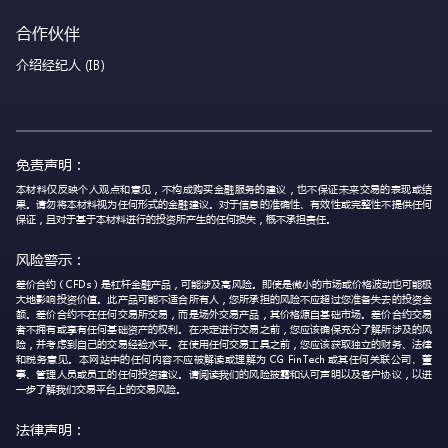
合作伙伴
介绍经纪人 (IB)
免责声明：
本材料仅反映个人观点和意见，不构成购买金融服务的建议，也不保证未来交易的表现或结
果。请勿将本材料视为任何形式的金融建议。对于信息的准确性、有效性或完整性不提供任何
保证，且对于基于本材料进行的投资所产生的任何损失，概不承担责任。
风险警示：
差价合约（CFDs）是杠杆金融产品，可能涉及高风险。即使是微小的市场或价格波动也可能极
大地影响投资价值。此产品可能不适合所有人，您所承担的风险不应超过您准备失去的投资金
额。差价合约不在任何交易所交易，而是场外交易产品，其价格源自基础市场。差价合约交易
者不拥有或享有任何基础资产的权利。在决定进行交易之前，您应该确保充分了解所涉及的风
险，并考虑到自己的交易经验水平。在使用任何交易工具之前，您应该获取独立的财务、法律
和税务意见。本网站中的任何内容不应被解读或理解为 CG FinTech 或其任何关联公司、董
事、管理人员或员工的任何投资建议。请阅读我们的风险披露和认可声明以及客户协议，以进
一步了解我们交易平台上的交易风险。
法律声明：