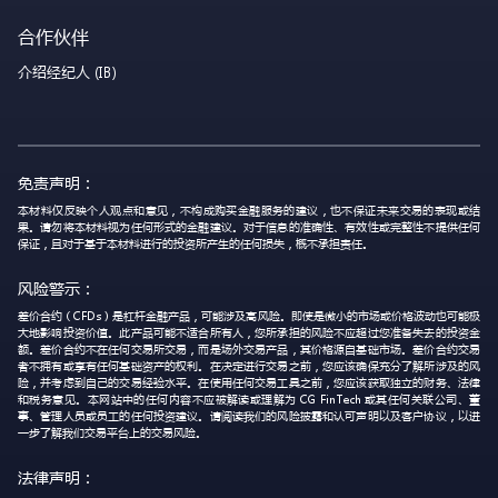
合作伙伴
介绍经纪人 (IB)
免责声明：
本材料仅反映个人观点和意见，不构成购买金融服务的建议，也不保证未来交易的表现或结
果。请勿将本材料视为任何形式的金融建议。对于信息的准确性、有效性或完整性不提供任何
保证，且对于基于本材料进行的投资所产生的任何损失，概不承担责任。
风险警示：
差价合约（CFDs）是杠杆金融产品，可能涉及高风险。即使是微小的市场或价格波动也可能极
大地影响投资价值。此产品可能不适合所有人，您所承担的风险不应超过您准备失去的投资金
额。差价合约不在任何交易所交易，而是场外交易产品，其价格源自基础市场。差价合约交易
者不拥有或享有任何基础资产的权利。在决定进行交易之前，您应该确保充分了解所涉及的风
险，并考虑到自己的交易经验水平。在使用任何交易工具之前，您应该获取独立的财务、法律
和税务意见。本网站中的任何内容不应被解读或理解为 CG FinTech 或其任何关联公司、董
事、管理人员或员工的任何投资建议。请阅读我们的风险披露和认可声明以及客户协议，以进
一步了解我们交易平台上的交易风险。
法律声明：