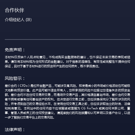
合作伙伴
介绍经纪人 (IB)
免责声明：
本材料仅反映个人观点和意见，不构成购买金融服务的建议，也不保证未来交易的表现或结
果。请勿将本材料视为任何形式的金融建议。对于信息的准确性、有效性或完整性不提供任何
保证，且对于基于本材料进行的投资所产生的任何损失，概不承担责任。
风险警示：
差价合约（CFDs）是杠杆金融产品，可能涉及高风险。即使是微小的市场或价格波动也可能极
大地影响投资价值。此产品可能不适合所有人，您所承担的风险不应超过您准备失去的投资金
额。差价合约不在任何交易所交易，而是场外交易产品，其价格源自基础市场。差价合约交易
者不拥有或享有任何基础资产的权利。在决定进行交易之前，您应该确保充分了解所涉及的风
险，并考虑到自己的交易经验水平。在使用任何交易工具之前，您应该获取独立的财务、法律
和税务意见。本网站中的任何内容不应被解读或理解为 CG FinTech 或其任何关联公司、董
事、管理人员或员工的任何投资建议。请阅读我们的风险披露和认可声明以及客户协议，以进
一步了解我们交易平台上的交易风险。
法律声明：