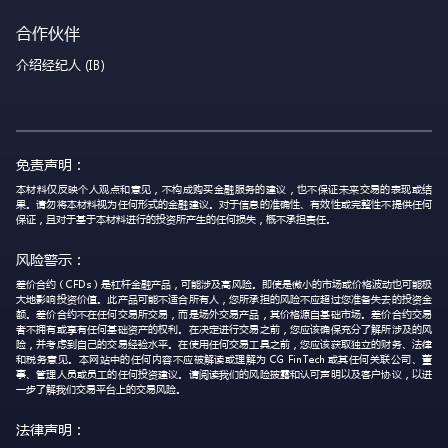
合作伙伴
介绍经纪人 (IB)
免责声明：
本材料仅反映个人观点和意见，不构成购买金融服务的建议，也不保证未来交易的表现或结
果。请勿将本材料视为任何形式的金融建议。对于信息的准确性、有效性或完整性不提供任何
保证，且对于基于本材料进行的投资所产生的任何损失，概不承担责任。
风险警示：
差价合约（CFDs）是杠杆金融产品，可能涉及高风险。即使是微小的市场或价格波动也可能极
大地影响投资价值。此产品可能不适合所有人，您所承担的风险不应超过您准备失去的投资金
额。差价合约不在任何交易所交易，而是场外交易产品，其价格源自基础市场。差价合约交易
者不拥有或享有任何基础资产的权利。在决定进行交易之前，您应该确保充分了解所涉及的风
险，并考虑到自己的交易经验水平。在使用任何交易工具之前，您应该获取独立的财务、法律
和税务意见。本网站中的任何内容不应被解读或理解为 CG FinTech 或其任何关联公司、董
事、管理人员或员工的任何投资建议。请阅读我们的风险披露和认可声明以及客户协议，以进
一步了解我们交易平台上的交易风险。
法律声明：