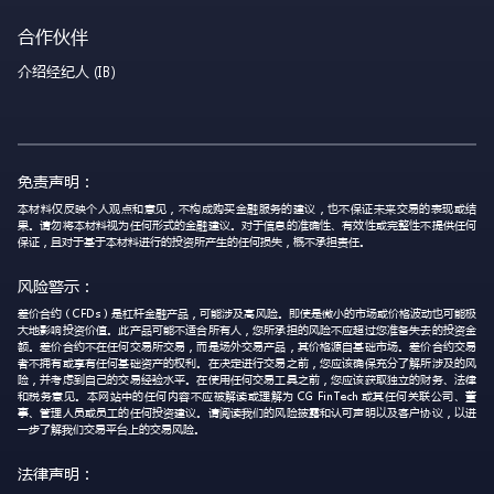
合作伙伴
介绍经纪人 (IB)
免责声明：
本材料仅反映个人观点和意见，不构成购买金融服务的建议，也不保证未来交易的表现或结
果。请勿将本材料视为任何形式的金融建议。对于信息的准确性、有效性或完整性不提供任何
保证，且对于基于本材料进行的投资所产生的任何损失，概不承担责任。
风险警示：
差价合约（CFDs）是杠杆金融产品，可能涉及高风险。即使是微小的市场或价格波动也可能极
大地影响投资价值。此产品可能不适合所有人，您所承担的风险不应超过您准备失去的投资金
额。差价合约不在任何交易所交易，而是场外交易产品，其价格源自基础市场。差价合约交易
者不拥有或享有任何基础资产的权利。在决定进行交易之前，您应该确保充分了解所涉及的风
险，并考虑到自己的交易经验水平。在使用任何交易工具之前，您应该获取独立的财务、法律
和税务意见。本网站中的任何内容不应被解读或理解为 CG FinTech 或其任何关联公司、董
事、管理人员或员工的任何投资建议。请阅读我们的风险披露和认可声明以及客户协议，以进
一步了解我们交易平台上的交易风险。
法律声明：