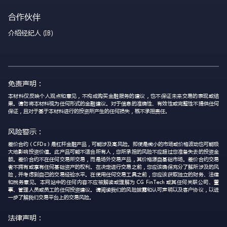
合作伙伴
介绍经纪人 (IB)
免责声明：
本材料仅反映个人观点和意见，不构成购买金融服务的建议，也不保证未来交易的表现或结
果。请勿将本材料视为任何形式的金融建议。对于信息的准确性、有效性或完整性不提供任何
保证，且对于基于本材料进行的投资所产生的任何损失，概不承担责任。
风险警示：
差价合约（CFDs）是杠杆金融产品，可能涉及高风险。即使是微小的市场或价格波动也可能极
大地影响投资价值。此产品可能不适合所有人，您所承担的风险不应超过您准备失去的投资金
额。差价合约不在任何交易所交易，而是场外交易产品，其价格源自基础市场。差价合约交易
者不拥有或享有任何基础资产的权利。在决定进行交易之前，您应该确保充分了解所涉及的风
险，并考虑到自己的交易经验水平。在使用任何交易工具之前，您应该获取独立的财务、法律
和税务意见。本网站中的任何内容不应被解读或理解为 CG FinTech 或其任何关联公司、董
事、管理人员或员工的任何投资建议。请阅读我们的风险披露和认可声明以及客户协议，以进
一步了解我们交易平台上的交易风险。
法律声明：