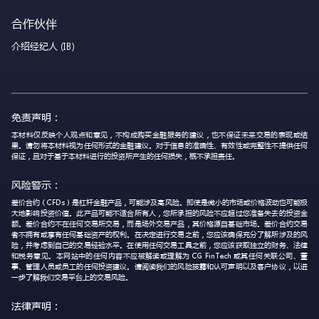
合作伙伴
介绍经纪人 (IB)
免责声明：
本材料仅反映个人观点和意见，不构成购买金融服务的建议，也不保证未来交易的表现或结
果。请勿将本材料视为任何形式的金融建议。对于信息的准确性、有效性或完整性不提供任何
保证，且对于基于本材料进行的投资所产生的任何损失，概不承担责任。
风险警示：
差价合约（CFDs）是杠杆金融产品，可能涉及高风险。即使是微小的市场或价格波动也可能极
大地影响投资价值。此产品可能不适合所有人，您所承担的风险不应超过您准备失去的投资金
额。差价合约不在任何交易所交易，而是场外交易产品，其价格源自基础市场。差价合约交易
者不拥有或享有任何基础资产的权利。在决定进行交易之前，您应该确保充分了解所涉及的风
险，并考虑到自己的交易经验水平。在使用任何交易工具之前，您应该获取独立的财务、法律
和税务意见。本网站中的任何内容不应被解读或理解为 CG FinTech 或其任何关联公司、董
事、管理人员或员工的任何投资建议。请阅读我们的风险披露和认可声明以及客户协议，以进
一步了解我们交易平台上的交易风险。
法律声明：