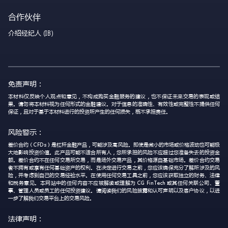
合作伙伴
介绍经纪人 (IB)
免责声明：
本材料仅反映个人观点和意见，不构成购买金融服务的建议，也不保证未来交易的表现或结
果。请勿将本材料视为任何形式的金融建议。对于信息的准确性、有效性或完整性不提供任何
保证，且对于基于本材料进行的投资所产生的任何损失，概不承担责任。
风险警示：
差价合约（CFDs）是杠杆金融产品，可能涉及高风险。即使是微小的市场或价格波动也可能极
大地影响投资价值。此产品可能不适合所有人，您所承担的风险不应超过您准备失去的投资金
额。差价合约不在任何交易所交易，而是场外交易产品，其价格源自基础市场。差价合约交易
者不拥有或享有任何基础资产的权利。在决定进行交易之前，您应该确保充分了解所涉及的风
险，并考虑到自己的交易经验水平。在使用任何交易工具之前，您应该获取独立的财务、法律
和税务意见。本网站中的任何内容不应被解读或理解为 CG FinTech 或其任何关联公司、董
事、管理人员或员工的任何投资建议。请阅读我们的风险披露和认可声明以及客户协议，以进
一步了解我们交易平台上的交易风险。
法律声明：