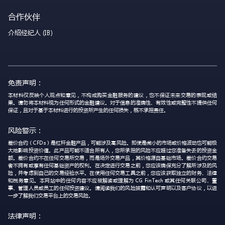
合作伙伴
介绍经纪人 (IB)
免责声明：
本材料仅反映个人观点和意见，不构成购买金融服务的建议，也不保证未来交易的表现或结
果。请勿将本材料视为任何形式的金融建议。对于信息的准确性、有效性或完整性不提供任何
保证，且对于基于本材料进行的投资所产生的任何损失，概不承担责任。
风险警示：
差价合约（CFDs）是杠杆金融产品，可能涉及高风险。即使是微小的市场或价格波动也可能极
大地影响投资价值。此产品可能不适合所有人，您所承担的风险不应超过您准备失去的投资金
额。差价合约不在任何交易所交易，而是场外交易产品，其价格源自基础市场。差价合约交易
者不拥有或享有任何基础资产的权利。在决定进行交易之前，您应该确保充分了解所涉及的风
险，并考虑到自己的交易经验水平。在使用任何交易工具之前，您应该获取独立的财务、法律
和税务意见。本网站中的任何内容不应被解读或理解为 CG FinTech 或其任何关联公司、董
事、管理人员或员工的任何投资建议。请阅读我们的风险披露和认可声明以及客户协议，以进
一步了解我们交易平台上的交易风险。
法律声明：